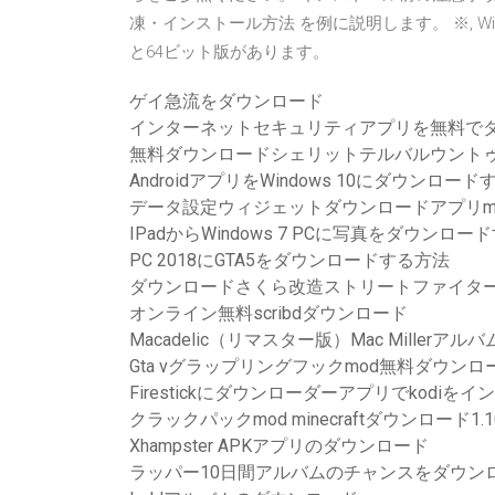
凍・インストール方法 を例に説明します。 ※, Window
と64ビット版があります。
ゲイ急流をダウンロード
インターネットセキュリティアプリを無料で
無料ダウンロードシェリットテルバルウントゥクw
AndroidアプリをWindows 10にダウンロード
データ設定ウィジェットダウンロードアプリmot
IPadからWindows 7 PCに写真をダウンロー
PC 2018にGTA5をダウンロードする方法
ダウンロードさくら改造ストリートファイター
オンライン無料scribdダウンロード
Macadelic（リマスター版）Mac Miller
Gta vグラップリングフックmod無料ダウンロ
Firestickにダウンローダーアプリでkodi
クラックパックmod minecraftダウンロード1.10
Xhampster APKアプリのダウンロード
ラッパー10日間アルバムのチャンスをダウン