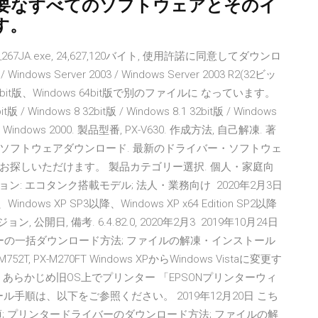
要なすべてのソフトウェアとそのイ
す。
_267JA.exe, 24,627,120バイト, 使用許諾に同意してダウンロ
Windows Server 2003 / Windows Server 2003 R2(32ビッ
it版、Windows 64bit版で別のファイルに なっています。
/ Windows 8 32bit版 / Windows 8.1 32bit版 / Windows
s XP / Windows 2000. 製品型番, PX-V630. 作成方法, 自己解凍. 著
・ソフトウェアダウンロード. 最新のドライバー・ソフトウェ
探しいただけます。 製品カテゴリー選択. 個人・家庭向
ン: エコタンク搭載モデル; 法人・業務向け 2020年2月3日
ws XP SP3以降、Windows XP x64 Edition SP2以降
日, 備考. 6.4.82.0, 2020年2月3 2019年10月24日
ーの一括ダウンロード方法; ファイルの解凍・インストール
-M752T, PX-M270FT Windows XPからWindows Vistaに変更す
あらかじめ旧OS上でプリンター 「EPSONプリンターウィ
ル手順は、以下をご参照ください。 2019年12月20日 こち
; プリンタードライバーのダウンロード方法; ファイルの解