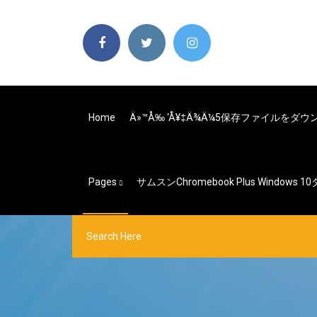
Home
Ä»™å‰ ‘å¥‡ä¾ä¼5保存ファイルをダ
Pages
サムスンChromebook Plus Windows