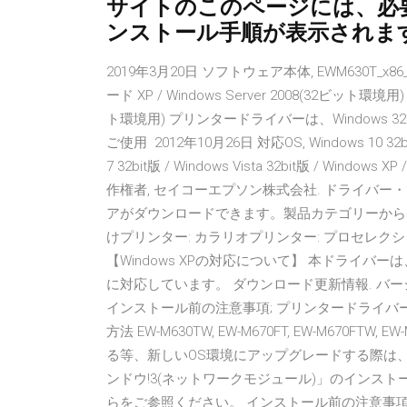
サイトのこのページには、必
ンストール手順が表示されま
2019年3月20日 ソフトウェア本体, EWM630T_x86
ード XP / Windows Server 2008(32ビット環境用) / 
ト環境用) プリンタードライバーは、Windows 32b
ご使用 2012年10月26日 対応OS, Windows 10 32bit版 
7 32bit版 / Windows Vista 32bit版 / Window
作権者, セイコーエプソン株式会社. ドライバー
アがダウンロードできます。製品カテゴリーからお
けプリンター: カラリオプリンター: プロセレクショ
【Windows XPの対応について】 本ドライバーは、Windo
に対応しています。 ダウンロード更新情報. バージョン, 公開
インストール前の注意事項; プリンタードライバ
方法 EW-M630TW, EW-M670FT, EW-M670FTW, EW
る等、新しいOS環境にアップグレードする際は、
ンドウ!3(ネットワークモジュール)」のインストー
らをご参照ください。 インストール前の注意事項