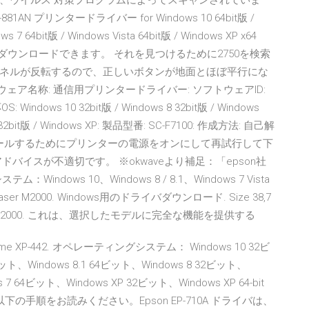
、ウイルス 対策プログラムによってスキャンされていま
881AN プリンタードライバー for Windows 10 64bit版 /
ws 7 64bit版 / Windows Vista 64bit版 / Windows XP x64
psonからダウンロードできます。 それを見つけるために2750を検索
ロールパネルが反転するので、正しいボタンが地面とほぼ平行にな
ェア名称: 通信用プリンタードライバー: ソフトウェアID:
S: Windows 10 32bit版 / Windows 8 32bit版 / Windows
ista 32bit版 / Windows XP: 製品型番: SC-F7100: 作成方法: 自己解
インストールするためにプリンターの電源をオンにして再試行して下
バイスが不適切です。 ※okwaveより補足：「epson社
ows 10、Windows 8 / 8.1、Windows 7 Vista
ser M2000. Windows用のドライバダウンロード. Size 38,7
ser M2000. これは、選択したモデルに完全な機能を提供する
me XP-442. オペレーティングシステム： Windows 10 32ビ
ビット、Windows 8.1 64ビット、Windows 8 32ビット、
ows 7 64ビット、Windows XP 32ビット、Windows XP 64-bit
は、以下の手順をお読みください。Epson EP-710A ドライバは、