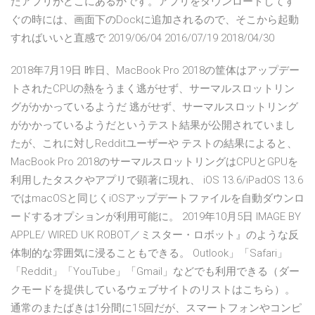
たアプリがどこにあるかです。アプリをダウンロードしてす
ぐの時には、画面下のDockに追加されるので、そこから起動
すればいいと直感で 2019/06/04 2016/07/19 2018/04/30
2018年7月19日 昨日、MacBook Pro 2018の筐体はアップデー
トされたCPUの熱をうまく逃がせず、サーマルスロットリン
グがかかっているようだ 逃がせず、サーマルスロットリング
がかかっているようだというテスト結果が公開されていまし
たが、これに対しRedditユーザーや テストの結果によると、
MacBook Pro 2018のサーマルスロットリングはCPUとGPUを
利用したタスクやアプリで顕著に現れ、 iOS 13.6/iPadOS 13.6
ではmacOSと同じくiOSアップデートファイルを自動ダウンロ
ードするオプションが利用可能に。 2019年10月5日 IMAGE BY
APPLE/ WIRED UK ROBOT／ミスター・ロボット』のような反
体制的な雰囲気に浸ることもできる。 Outlook」「Safari」
「Reddit」「YouTube」「Gmail」などでも利用できる（ダー
クモードを提供しているウェブサイトのリストはこちら）。
通常のまたばきは1分間に15回だが、スマートフォンやコンピ