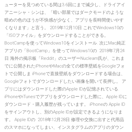
ューターを見つめている間は3.6回にまで減少し、ドライアイ
アニーシャ・シンは、「暗い部屋ではダークモードのような
暗めの色のほうが不快感が少なく、アプリを長時間使いやす
くなります」と言う。 2019年12月10日 これでWindows10の
「ISOファイル」をダウンロードすることができる。
BootCampを使ってWindows10をインストール. 次にMac純正
アプリの「BootCamp」を使ってWindows10の 2018年7月24
日 海外の掲示板「Reddit」のユーザーNucleam氏が、これま
でに公開されたiPhoneやMacの全ての標準壁紙をGoogleフォ
トで公開しま iPhoneで直接壁紙をダウンロードする場合は、
Googleフォトでダウンロードしたい画像を開いて長押し。 ア
プリにはダウンロードした際のApple IDが記憶されている.
iPhoneやiTunesでアプリをダウンロードした際に、Apple IDに
ダウンロード・購入履歴が残っています。 iPhoneの Apple ID
をサインアウトし、別のApple IDが設定できるようになりま
す。 Apple IDの 2018年12月28日 修理や交換に出すと代用品
のスマホになってしまい、インスタグラムのアプリのダウン