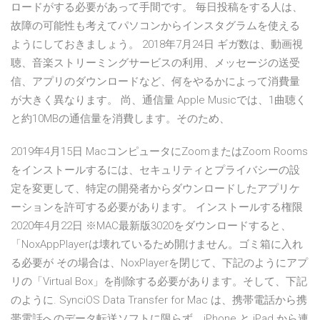
ロードがする必要があって手間です。 毎日投稿をする人は、
故障の可能性も考えてパソコンからインスタグラムを使える
ようにしておきましょう。 2018年7月24日 ギガ数は、動画視
聴、音楽ストリーミングサービスの利用、メッセージの送受
信、アプリのダウンロードなど、何をやるかによって消費量
が大きく異なります。 尚、通信量 Apple Musicでは、1曲聴く
と約10MBの通信量を消費します。そのため、
2019年4月15日 MacコンピュータにZoomまたはZoom Rooms
をインストールするには、セキュリティとプライバシーの設
定を変更して、特定の開発者からダウンロードしたアプリケ
ーションを許可する必要があります。 インストールする権限
2020年4月22日 ※MAC最新版3020をダウンロードすると、
「NoxAppPlayerは壊れているため開けません。ゴミ箱に入れ
る必要が その場合は、NoxPlayerを閉じて、下記のようにアプ
リの「Virtual Box」を削除する必要があります。そして、下記
のように. SynciOS Data Transfer for Mac は、携帯電話から携
帯電話へのデータ転送ソフトに限らず、iPhone と iPad から連