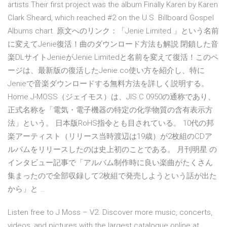
artists.Their first project was the album Finally Karen by Karen
Clark Sheard, which reached #2 on the U.S. Billboard Gospel
Albums chart. 原文へのリンク：「Jenie Limited 」という名前
に変えてJenie復活！曲のダウンロード方法も解説 閉鎖した音
楽DLサイトJenieがJenie Limitedと名前を変えて復活！このペ
ージは、最新版の復活したJenie.co使い方を紹介し、特に
Jenieで音楽ダウンロードする無料方法を詳しく説明する。
Home J-MOSS（ジェイモス）は、JIS C 0950の通称であり、
正式名称を「電気・電子機器の特定の化学物質の含有表示方
法」という。 日本版RoHS指令とも目されている。 10代の邦
楽アーティスト（リリース当時渡辺は19歳）が2枚組のCDア
ルバムをリリースしたのは史上初のことである。 月刊明星 の
インタビュー記事で「アルバム制作時に良い楽曲がたくさん
集まったので全部収録して2枚組で発売しようという話が出た
から」と …
Listen free to J Moss – V2. Discover more music, concerts,
videos, and pictures with the largest catalogue online at