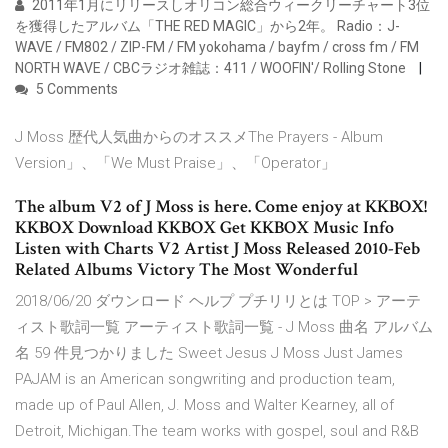
2011年1月にリリースしオリコン総合ウィークリーチャート3位
を獲得したアルバム「THE RED MAGIC」から2年。 Radio：J-
WAVE / FM802 / ZIP-FM / FM yokohama / bayfm / cross fm / FM
NORTH WAVE / CBCラジオ雑誌：411 / WOOFIN'/ Rolling Stone
5 Comments
J Moss 歴代人気曲からのオススメThe Prayers - Album
Version」、「We Must Praise」、「Operator」
The album V2 of J Moss is here. Come enjoy at KKBOX!
KKBOX Download KKBOX Get KKBOX Music Info
Listen with Charts V2 Artist J Moss Released 2010-Feb
Related Albums Victory The Most Wonderful
2018/06/20 ダウンロード ヘルプ プチリリとは TOP > アーテ
ィスト歌詞一覧 アーティスト歌詞一覧 - J Moss 曲名 アルバム
名 59 件見つかりました Sweet Jesus J Moss Just James
PAJAM is an American songwriting and production team,
made up of Paul Allen, J. Moss and Walter Kearney, all of
Detroit, Michigan.The team works with gospel, soul and R&B