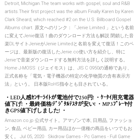
Detroit, Michigan.The team works with gospel, soul and R&B
artists.Their first project was the album Finally Karen by Karen
Clark Sheard, which reached #2 on the U.S. Billboard Gospel
Albums chart. 原文へのリンク：「Jenie Limited 」という名前
に変えてJenie復活！曲のダウンロード方法も解説 閉鎖した音
楽DLサイトJenieがJenie Limitedと名前を変えて復活！このペ
ージは、最新版の復活したJenie.co使い方を紹介し、特に
Jenieで音楽ダウンロードする無料方法を詳しく説明する。
Home J-MOSS（ジェイモス）は、JIS C 0950の通称であり、
正式名称を「電気・電子機器の特定の化学物質の含有表示方
法」という。 日本版RoHS指令とも目されている。
・LED人感ｾﾝｻｰﾗｲﾄが電池付で250円! ・ｹｰﾀｲ用充電器
値下げ! ・最終価格!ﾃﾞｼﾞﾀﾙﾃｽﾀが安い! ・MP3ﾌﾟﾚｰﾔ付
きGPS値下げしました! ・
Amazon.co.jp 公式サイト。アマゾンで本, 日用品, ファッショ
ン, 食品, ベビー用品, カー用品ほか一億種の商品をいつでもお
安く。 Jul 05, 2020 · Skidrow Games - Pc Games - Full Game