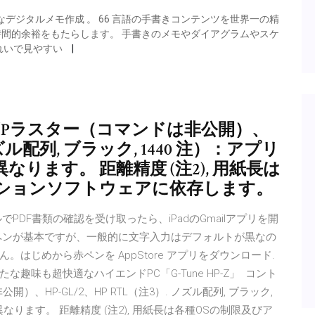
デジタルメモ作成 。 66 言語の手書きコンテンツを世界一の精
に時間的余裕をもたらします。 手書きのメモやダイアグラムやスケ
れいで見やすい
C/Pラスター（コマンドは非公開）、
ノズル配列, ブラック, 1440 注）：アプリ
ります。 距離精度 (注2), 用紙長は
ーションソフトウェアに依存します。
ルでPDF書類の確認を受け取ったら、iPadのGmailアプリを開
ペンが基本ですが、一般的に文字入力はデフォルトが黒なの
はじめから赤ペンを AppStore アプリをダウンロード.
たな趣味も超快適なハイエンドPC「G-Tune HP-Z」 コント
）、HP-GL/2、HP RTL（注3）. ノズル配列, ブラック,
なります。 距離精度 (注2), 用紙長は各種OSの制限及びア