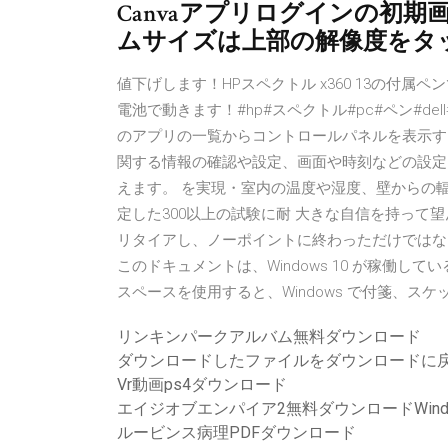
Canvaアプリログインの初期
ムサイズは上部の解像度をタップ
値下げします！HPスペクトル x360 13の付
電池で動きます！#hp#スペクトル#pc#ペン#dell
のアプリの一覧からコントロールパネルを表示す
関する情報の確認や設定、画面や時刻などの設定
えます。 を実現・室内の温度や湿度、壁からの
定した300以上の試験に耐 大きな自信を持って
リタイアし、ノーポイントに終わっただけではない
このドキュメントは、Windows 10 が稼働している
スペースを使用すると、Windows で付箋、スケッ
リンキンパークアルバム無料ダウンロード
ダウンロードしたファイルをダウンロードに
Vr動画ps4ダウンロード
エイジオブエンパイア2無料ダウンロードWindo
ルービンス病理PDFダウンロード