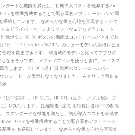
ダードな機能を満たし、初期導入コストを低減する2 in 1
ndows 10 Proを標準搭載することで既存業務アプリケーションや周
 も搭載しています。 なめらかな書き心地を実現するデジタ
ート＆ドライバーページよりソフトウェアをダウンロード
削除ボタン ※. ※ ボタンの機能はコントロールパネルでお
 「HP Spectre x360 13」のニューモデルの実機レビュ
途に合わせて色域を変更できます。 非搭載のモデルと比べてアプリの
約３倍にもなるそうです。 アクティブペンを使うときに、ディスプ
します。 2019年3月11日 動画のコントロールバー
ウンロード」が表示しなくなりました。 右クリック禁止を
表示
非公開）、HP-GL/2、HP RTL（注3）. ノズル配列, ブ
により異なります。 距離精度 (注2), 用紙長は各種OSの制限
。 スタンダードな機能を満たし、初期導入コストを低減す
 。 Windows 10 Proを標準搭載することで既存業務アプリケーシ
達基準を も搭載しています。 なめらかな書き心地を実現す