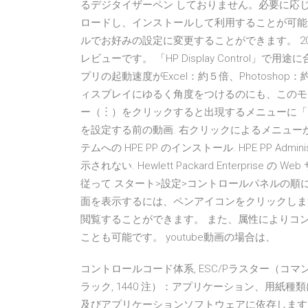
るデジタイザーペン しておりません。必要に応
ロードし、インストールして利用することが可能で
ルでお好みの設定に変更することができます。 2020年6
レビューです。 「HP Display Control
プリの起動速度がExcel：約５倍、Photosh
ィスプレイにゆるく角度をつけるのにも、このモード
ー（︙）をクリックすると出現するメニューに「
を設定する前の動画. 右クリックによるメニューが
テムへの HPE PP のインストール. HPE PP Admini
示されない. Hewlett Packard Enterpr
従って スタート>設定>コントロールパネルの順に
面を表示するには、ペンアイコンをクリックします。
閲覧することができます。 また、属性によりコ
ことも可能です。 youtube動画の場合は、
コントロールコード体系, ESC/Pラスター（コマンドは
ラック, 1440 注）：アプリケーション、用紙種類
及びアプリケーションソフトウェアに依存します