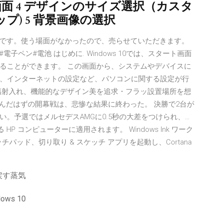
画面 4 デザインのサイズ選択（カスタ
) 5 背景画像の選択
属ペンです。使う場面がなかったので、売らせていただきます。
#電子ペン#電池 はじめに. Windows 10では、スタート画面
ることができます。 この画面から、システムやデバイスに
、インターネットの設定など、パソコンに関する設定が行
輻射入れ、機能的なデザイン美を追求・フラッ設置場所を想
望んだはずの開幕戦は、悲惨な結果に終わった。 決勝で2台が
。予選ではメルセデスAMGに0.5秒の大差をつけられ、…
 HP コンピューターに適用されます。 Windows Ink ワーク
チパッド、切り取り & スケッチ アプリを起動し、Cortana
戻す蒸気
ws 10