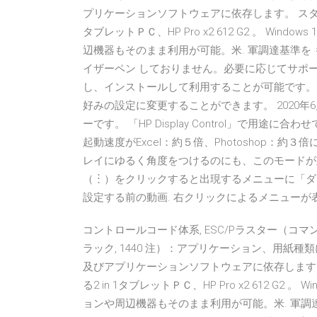
プリケーションソフトウェアに依存します。 スタン
タブレットＰＣ、HP Pro x2 612 G2 。 Wi
辺機器もそのまま利用が可能。米. 軍調達基準を
イザーペン しておりません。必要に応じてサポ
し、インストールして利用することが可能です。 
好みの設定に変更することができます。 2020年6月1日
ーです。 「HP Display Control」で用
起動速度がExcel：約５倍、Photoshop：
レイにゆるく角度をつけるのにも、このモードが重宝
（︙）をクリックすると出現するメニューに「ダ
設定する前の動画. 右クリックによるメニューが
コントロールコード体系, ESC/Pラスター（コマンドは
ラック, 1440 注）：アプリケーション、用紙種類
及びアプリケーションソフトウェアに依存します
る2 in 1タブレットＰＣ、HP Pro x2 612 G2
ョンや周辺機器もそのまま利用が可能。米. 軍調