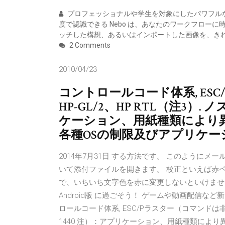
プロフェッショナルや学生を対象にしたパワフルな
度で認識できる Nebo は、あなたのワークフロー
ッチした構想、あるいはインポートした画像を、き
2 Comments
2010/04/23
コントロールコード体系, ES
HP-GL/2、HP RTL（注3）. 
ケーション、用紙種類により異な
各種OSの制限及びアプリケ
2014年7月31日 する方法です。 このようにメー
いて添付ファイルを開きます。 校正といえば赤
で、いちいち文字色を赤に変更しないといけません。
Android版 に過ごそう！ ゲームや動画配信など新
ロールコード体系, ESC/Pラスター（コマンドは非公開
1440 注）：アプリケーション、用紙種類により異