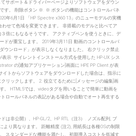
じてサポート＆ドライバーページよりソフトウェアをダウン
す。 削除ボタン ※. ※ ボタンの機能はコントロールパネ
月1日 「HP Spectre x360 13」のニューモデルの実機
」で用途に合わせて色域を変更できます。 非搭載のモデルと比べてア
op：約３倍にもなるそうです。 アクティブペンを使うときに、デ
が重宝します。 2019年3月11日 動画のコントロールバ
ダウンロード」が表示しなくなりました。 右クリック禁止
表示 サイレントインストール方式を使用した HP-UX シス
strator の[通知アプリケーション]画面に HPE PP Client が表
ise の Web サイトからソフトウェアをダウンロードした場合は、指示に
クリックします。 2. 役立てるために[メッセージの編集]画
 HTML5では、videoタグを用いることで簡単に動画を
ントロールパネルの表記がある場合や自動でオート再生する
非公開）、HP-GL/2、HP RTL（注3）. ノズル配列, ブ
により異なります。 距離精度 (注2), 用紙長は各種OSの制限
。 スタンダードな機能を満たし、初期導入コストを低減す