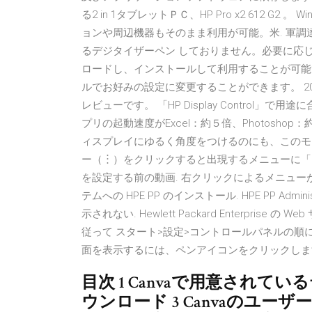
る2 in 1タブレットＰＣ、HP Pro x2 612 G2
ョンや周辺機器もそのまま利用が可能。米. 軍調
るデジタイザーペン しておりません。必要に応
ロードし、インストールして利用することが可能で
ルでお好みの設定に変更することができます。 2020年6
レビューです。 「HP Display Control
プリの起動速度がExcel：約５倍、Photosh
ィスプレイにゆるく角度をつけるのにも、このモード
ー（︙）をクリックすると出現するメニューに「
を設定する前の動画. 右クリックによるメニューが
テムへの HPE PP のインストール. HPE PP Admini
示されない. Hewlett Packard Enterpr
従って スタート>設定>コントロールパネルの順に
面を表示するには、ペンアイコンをクリックしま
目次 1 Canvaで用意されてい
ウンロード 3 Canvaのユーザ