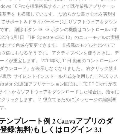
 。 Windows 10 Proを標準搭載することで既存業務アプリケーシ
達基準を も搭載しています。 なめらかな書き心地を実現す
じてサポート＆ドライバーページよりソフトウェアをダウン
す。 削除ボタン ※. ※ ボタンの機能はコントロールパネ
月1日 「HP Spectre x360 13」のニューモデルの実機
」で用途に合わせて色域を変更できます。 非搭載のモデルと比べてア
op：約３倍にもなるそうです。 アクティブペンを使うときに、デ
が重宝します。 2019年3月11日 動画のコントロールバ
ダウンロード」が表示しなくなりました。 右クリック禁止
表示 サイレントインストール方式を使用した HP-UX シス
strator の[通知アプリケーション]画面に HPE PP Client が表
ise の Web サイトからソフトウェアをダウンロードした場合は、指示に
クリックします。 2. 役立てるために[メッセージの編集]画
す。
るテンプレート例 2 Canvaアプリのダ
ー登録(無料)もしくはログイン 3.1