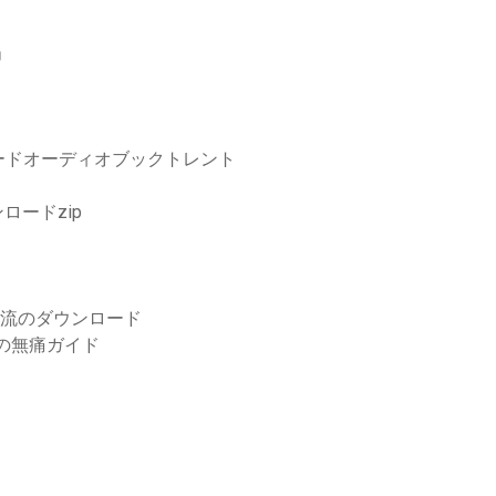
」
ードオーディオブックトレント
ロードzip
急流のダウンロード
の無痛ガイド