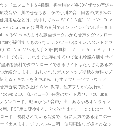
ウンドエフェクトを4種類、再生時間が各30分ずつの音源を
環境音や、川のせせらぎ、夜の小川の音、田舎の夕涼みの
は、集中して本を 8/10 (13 点) - Mac YouTube
be to MP3 Converterは最高の音質でオンラインビデオポータル
tubeやVimeoのような動画ポータルから音声をダウンロー
Converterが提供するものです。このツールは インスタントダウ
ordVPNを入手 30日間無料！ 7. The Pirate Bay. The
ロードサイトであり、これまでに存在する中で最も物議を醸すサイ
ップ壁紙を無料でダウンロードできるサイトはたくさんあるの
つか紹介します。 おしゃれなデスクトップ壁紙を無料でダ
完全無料で使えるテキストを音声読み上げするフリーソフトウェア
字を含む文章を音声合成で読み上げ(WAVE保存、他アプリから実行可)
or Windows 2.0.0 《レビュー》 任意のサイト及び、YouTube、
動画ダウンロード。動画からの音声抽出、あらゆるオンライン
roid用、PSP用に変換することができます。 「d-elf.com」内
ンロード、視聴されている音源で、特に人気のある楽曲の一
ロード出来ます。ジャンルや曲調、使用用途など様々となっ