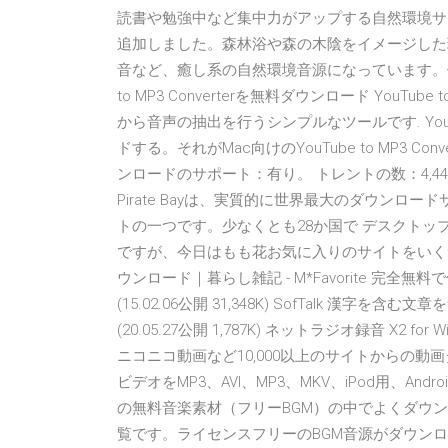
読書や勉強中など集中力がアップする自然環境サ
追加しました。森林浴や森の木陰をイメージした
音など、癒し系の自然環境音源になっています。使用用途など
to MP3 Converterを無料ダウンロード YouTu
から音声の抽出を行うシンプルなツールです. You
ドする。それがMac向けのYouTube to MP3 
ンロードのサポート：有り。 トレントの数：4,440,000+ N
Pirate Bayは、実質的に世界最大のダウン
トの一つです。少なくとも28か国で デスクト
ですが、今日はもも花お気に入りのサイトをいく
ウンロード｜暮らし雑記 - M*Favorite 
(15.02.06公開 31,348K) SofTalk 漢
(20.05.27公開 1,787K) ネットラジオ録音 X2 f
ニコニコ動画など10,000以上のサイトからの
ビデオをMP3、AVI、MP3、MKV、iPod用、And
の無料音楽素材（フリーBGM）の中でよくダウ
覧です。ライセンスフリーのBGM音源がダウン