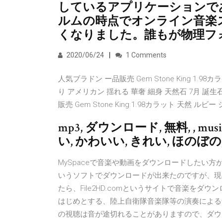
しているアプリケーションであ
ルムの時点でオンライン音楽
くなりました。誰もが物理フ
2020/06/24
1 Comments
人気ブラドン ー品販売 Gem Stone King 1.
り アメリカン 揺れる 華奢 細身 天然石 7月 
販売 Gem Stone King 1.98カラット 天然 
mp3, ダウンロード, 無料, , musi
い, かわいい, きれい, ほのぼ
MySpaceで音楽や動画をダウンロードしたい方が沢
いうソフトでダウンロードが出来たのですが、現
たら、File2HD.comというサイトで音楽を
はじめとする、陸上自衛隊音楽隊等の演奏による
の視聴は音が途切れることがありますので、ダウン