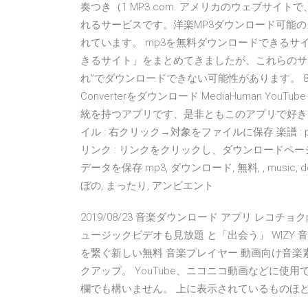
奏つき（1 MP3.com. アメリカのウェブサ
れるサービスです。洋楽MP3ダウンロード可能
れています。 mp3を無料ダウンロードできるサイト
きるサイト」をまとめてきましたが、これらのサ
れ”でダウンロードできない可能性があります。 8/10 (35 
Converterをダウンロード MediaHuman YouT
統を持つアプリです、是非ともこのアプリで好きな
イル : 右クリック→対象をファイルに保存 楽譜 
リンク : リンクをクリックし、ダウンロードページ
データを保存 mp3, ダウンロード, 無料, , music, 
ぼの, まったり, アンビエント
2019/08/23 音楽ダウンロード アプリ レコチョク
ュージックビデオも見放題 と「出会う」 WIZY 
を繋ぐ新しい無料 音楽プレイヤー 動画向け音楽
クアップ。 YouTube、ニコニコ動画などに
欄でも構いません。 上に表示されているものほど新しい素材