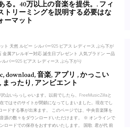
る。40万以上の音楽を提供。. フィ
ストリーミングを説明する必要はな
ォーマット
98カラット 天然 ルビー シルバー925 ピアス レディース ぶら下が
誕生石 金属アレルギー対応 誕生日プレゼント 人気ブラドン ー品
ルビー シルバー925 ピアス レディース ぶら下がり
c, download, 音楽, アプリ , かっこい
の, まったり, アンビエント
山いらっしゃいます。以前でしたら、FreeMusicZillaと
在ではそのサイトが閉鎖になってしまいました。現在でし
ダウンロードする事が出来ます。 このページでは、中央音楽隊を
音源の数々をダウンロードいただけます。 ※ オンラインで
ロードでの保存をおすすめいたします。 国歌. 君が代 前