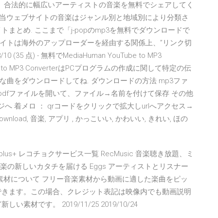
イトで、合法的に幅広いアーティストの音楽を無料でシェアしてく
の当ウェブサイトの音楽はジャンル別と地域別により分類さ
まとめ. ここまで「j-popのmp3を無料でダウンロードで
イトは海外のアップローダーを経由する関係上、”リンク切
点) - 無料でMediaHuman YouTube to MP3
ube to MP3 ConverterはPCプログラムの作成に関して特定の伝
曲をダウンロードしてね. ダウンロードの方法 mp3ファ
: pdfファイルを開いて、ファイル→名前を付けて保存 その他
へ 着メロ ： qrコードをクリックで拡大しurlへアクセス→
download, 音楽, アプリ , かっこいい, かわいい, きれい, ほの
plus+ レコチョクサービス一覧 RecMusic 音楽聴き放題、ミ
音楽の新しいカタチを届ける Eggs アーティストとリスナー
素材について フリー音楽素材から動画に適した楽曲をピッ
使用できます。この場合、クレジット表記は映像内でも動画説明
です。 2019/11/25 2019/10/24