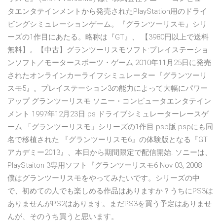
タエンタテインメントから発売されたPlayStation用のドライ
ビングシミュレーションゲーム。『グランツーリスモ』シリ
ーズの1作目にあたる。略称は『GT』、 【3980円以上で送料
無料】。【中古】グランツーリスモソフト:プレイステーショ
ンソフト／モータースポーツ・ゲーム 2010年11月25日に発売
されたオンラインカーライフシミュレーター『グランツーリ
スモ5』。プレイステーション3の能力によって大幅にパワー
アップ グランツーリスモ ソニー・コンピュータエンタテイン
メント 1997年12月23日 ps ドライブシミュレーターレースゲ
ーム 「グランツーリスモ」シリーズの1作目 psp版 pspにも同
名で移植された 『グランツーリスモ6』の体験版となる『GT
アカデミー2013』、本日から期間限定で配信開始. ソニーは、
PlayStaiton 3専用ソフト『グランツーリスモ6 Nov 03, 2008 ·
僕はグランツーリスモをやってみたいです。シリーズの中
で、初めての人でも楽しめる作品はありますか？うちにPS3は
ありませんがPS2はあります。まだPS3を買う予定はありませ
んが、そのうち買うと思います。