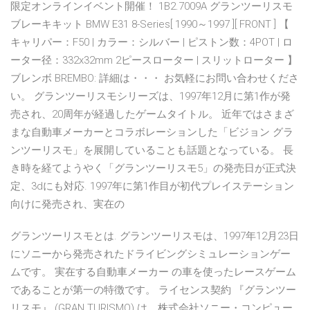
限定オンラインイベント開催！ 1B2.7009A グランツーリスモ
ブレーキキット BMW E31 8-Series[ 1990～1997 ][ FRONT ] 【
キャリパー：F50 | カラー：シルバー | ピストン数：4POT | ロ
ーター径：332x32mm 2ピースローター | スリットローター 】
ブレンボ BREMBO: 詳細は・・・ お気軽にお問い合わせくださ
い。 グランツーリスモシリーズは、1997年12月に第1作が発
売され、20周年が経過したゲームタイトル。 近年ではさまざ
まな自動車メーカーとコラボレーションした「ビジョン グラ
ンツーリスモ」を展開していることも話題となっている。 長
き時を経てようやく「グランツーリスモ5」の発売日が正式決
定、3dにも対応. 1997年に第1作目が初代プレイステーション
向けに発売され、実在の
グランツーリスモとは. グランツーリスモは、1997年12月23日
にソニーから発売されたドライビングシミュレーションゲー
ムです。 実在する自動車メーカー の車を使ったレースゲーム
であることが第一の特徴です。 ライセンス契約 『グランツー
リスモ』 (GRAN TURISMO) は、株式会社ソニー・コンピュー