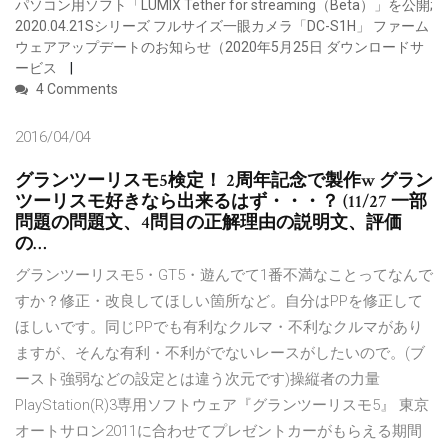
パソコン用ソフト「LUMIX Tether for streaming（Beta）」を公開;
2020.04.21Sシリーズ フルサイズ一眼カメラ「DC-S1H」 ファーム
ウェアアップデートのお知らせ（2020年5月25日 ダウンロードサ
ービス
4 Comments
2016/04/04
グランツーリスモ5検定！ 2周年記念で製作w グラン
ツーリスモ好きなら出来るはず・・・？ (11/27 一部
問題の問題文、4問目の正解理由の説明文、評価
の…
グランツーリスモ5・GT5・遊んでて1番不満なことってなんで
すか？修正・改良してほしい箇所など。自分はPPを修正して
ほしいです。同じPPでも有利なクルマ・不利なクルマがあり
ますが、そんな有利・不利がでないレースがしたいので。(ブ
ースト強弱などの設定とは違う次元です)操縦者の力量
PlayStation(R)3専用ソフトウェア『グランツーリスモ5』 東京
オートサロン2011に合わせてプレゼントカーがもらえる期間