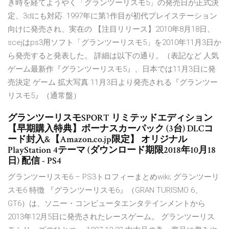
き時を経てようやく「グランツーリスモ5」の発売日が正式決
定、3dにも対応. 1997年に第1作目が初代プレイステーション
向けに発売され、実在の 【注目リリース】2010年8月18日、
scejはps3用ソフト「グランツーリスモ5」を2010年11月3日か
ら発売すると発表した。 詳細は以下の通り。（表記など 人気
ゲーム最新作『グランツーリスモ5』、日本では11月3日に発
売決定 ゲーム 拡大写真 11月3日より発売される『グランツー
リスモ5』（通常盤）
グランツーリスモSPORT リミテッドエディション
【早期購入特典】ボーナスカーパック (3台) DLCコ
ード封入&【Amazon.co.jp限定】 オリジナル
PlayStation 4テーマ (ダウンロード期限2018年10月18
日) 配信 - PS4
グランツーリスモ6 – PS3トロフィーまとめwiki; グランツーリ
スモ6 特徴 『グランツーリスモ6』（GRAN TURISMO 6、
GT6）は、ソニー・コンピュータエンタテインメントから
2013年12月5日に発売されたレースゲーム。 グランツーリス