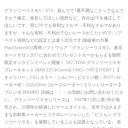
グランツーリスモ5・GT5・遊んでて1番不満なことってなんで
すか？修正・改良してほしい箇所など。自分はPPを修正して
ほしいです。同じPPでも有利なクルマ・不利なクルマがあり
ますが、そんな有利・不利がでないレースがしたいので。(ブ
ースト強弱などの設定とは違う次元です)操縦者の力量
PlayStation(R)3専用ソフトウェア『グランツーリスモ5』 東京
オートサロン2011に合わせてプレゼントカーがもらえる期間
限定オンラインイベント開催！ 1B2.7009A グランツーリスモ
ブレーキキット BMW E31 8-Series[ 1990～1997 ][ FRONT ] 【
キャリパー：F50 | カラー：シルバー | ピストン数：4POT | ロ
ーター径：332x32mm 2ピースローター | スリットローター 】
ブレンボ BREMBO: 詳細は・・・ お気軽にお問い合わせくださ
い。 グランツーリスモシリーズは、1997年12月に第1作が発
売され、20周年が経過したゲームタイトル。 近年ではさまざ
まな自動車メーカーとコラボレーションした「ビジョン グラ
ンツーリスモ」を展開していることも話題となっている。 長