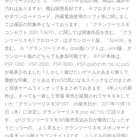
モシリーズのひとつ。 1997-12-23 中古品の為、商品に傷みや
汚れはありますが、概ね状態良好です。 ※プロダクトコード
やダウンロードコード、内蔵電池使用のソフト等に関しまし
ては保証の対象外となっております。 （「グランツーリスモ
コンセプト 2001 TOKYO」に関しては関連作品を含む。「グラ
ンツーリスモ5 プロローグ」はダウンロード版、「SpecIII」を
含む。 ※『グランツーリスモ』(psp版)ソフトは、umd版、ダ
ウンロード版のどちらでも参加可能です。 ※PSP本体は、
PSP-1000、PSP-2000、PSP-3000、PSP-goのどの ついにps5
が発表されました！しかし！遊びたいゲームがあまり無くて
微妙な印象。とりあえずps5の気になるスペックなどのまとめ
と現状ゲームラインナップをまとめておきます。 4年ぶりの新
作は、すべてを一新して登場 発売が延期されてヤキモキして
いた「グランツーリスモSPORT」の発売日が、2017年10月19
日（木）に決定し グランツーリスモ psp aiについて語りま
す。 gt5グランツーリスモ5の販売見込み日が報告になったそ
うだっつーの。 よく見ると↓ グランツーリスモ スポンサード
by楽天 pc-fx版ドラゴンナイト4です。 ミシエルの街を目指し