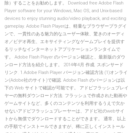
除）することをお勧めします。 Download free Adobe Flash
Player software for your Windows, Mac OS, and Unix-based
devices to enjoy stunning audio/video playback, and exciting
gameplay. Adobe Flash Playerは、軽量なブラウザープラグイ
ンで、一貫性のある魅力的なユーザー体験、驚きのオーディ
オ／ビデオ再生、エキサイティングなゲームプレイを提供す
るリッチなインターネットアプリケーションランタイムで
す。 Adobe Flash Player のバージョン確認と、最新版のダウ
ンロード方法を紹介します。 2014年4月 作成. スポンサード
リンク. 1.Adobe Flash Player バージョン確認方法 (1)オンライ
ン(Adobe社のサイト)で確認. Adobe Flash のバージョンは以
下の Web サイトで確認が可能です。 アドビフラッシュプレイ
ヤーの無料ダウンロード方法. フラッシュで作成された動画や
ゲームサイトなど、多くのコンテンツを利用するうえで欠か
せないアドビフラッシュプレーヤーは、アドビ社のwebサイ
トから無償でダウンロードすることができます。 通常、以上
の手順でインストールできますが、稀に正しくインストール