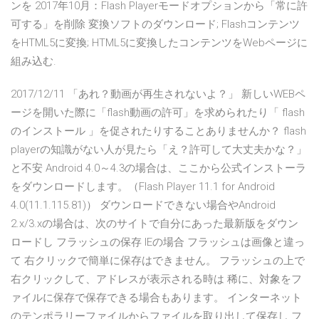
ンを 2017年10月：Flash Playerモードオプションから「常に許
可する」を削除 変換ソフトのダウンロード; Flashコンテンツ
をHTML5に変換; HTML5に変換したコンテンツをWebページに
組み込む.
2017/12/11 「あれ？動画が再生されないよ？」 新しいWEBペ
ージを開いた際に「flash動画の許可」を求められたり「 flash
のインストール 」を促されたりすることありませんか？ flash
playerの知識がない人が見たら「え？許可して大丈夫かな？」
と不安 Android 4.0～4.3の場合は、ここから公式インストーラ
をダウンロードします。（Flash Player 11.1 for Android
4.0(11.1.115.81)） ダウンロードできない場合やAndroid
2.x/3.xの場合は、次のサイトで自分にあった最新版をダウン
ロードし フラッシュの保存 IEの場合 フラッシュは画像と違っ
て 右クリックで簡単に保存はできません。 フラッシュの上で
右クリックして、アドレスが表示される時は 稀に、対象をフ
ァイルに保存で保存できる場合もあります。 インターネット
のテンポラリーファイルからファイルを取り出して保存し フ